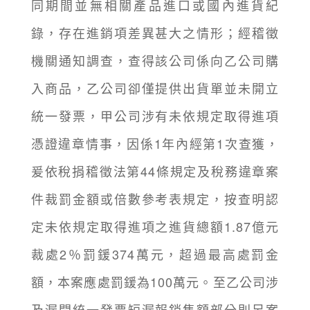
同期間並無相關產品進口或國內進貨紀
錄，存在進銷項差異甚大之情形；經稽徵
機關通知調查，查得該公司係向乙公司購
入商品，乙公司卻僅提供出貨單並未開立
統一發票，甲公司涉有未依規定取得進項
憑證違章情事，因係1年內經第1次查獲，
爰依稅捐稽徵法第44條規定及稅務違章案
件裁罰金額或倍數參考表規定，按查明認
定未依規定取得進項之進貨總額1.87億元
裁處2％罰鍰374萬元，超過最高處罰金
額，本案應處罰鍰為100萬元。至乙公司涉
及漏開統一發票短漏報銷售額部分則另案