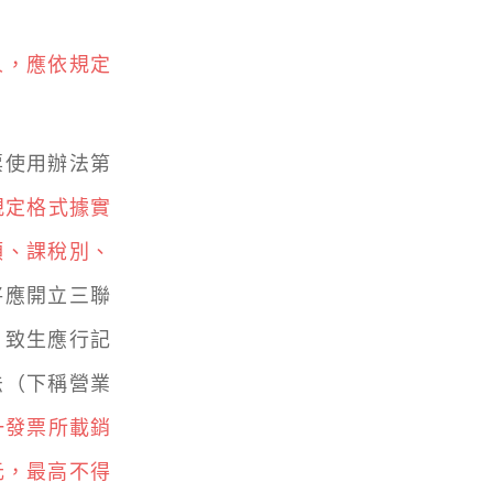
人，應依規定
票使用辦法第
規定格式據實
額、課稅別、
將應開立三聯
，致生應行記
法（下稱營業
一發票所載銷
元，最高不得