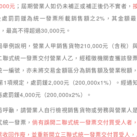
000元
；屆期營業人如仍未補正或補正後仍不實者，
後處罰罰鍰為統一發票所載銷售額之2%，其金額
0元，最高不得超過30,000元。
例說明，營業人甲銷售貨物210,000元（含稅）
二聯式統一發票交付營業人乙，經稽徵機關查獲該發
統一編號，亦未將交易金額區分為銷售額及營業稅額
第1項規定，處罰鍰2,000元（200,000x1%）。經
處罰鍰4,000元（200,000x2%）。
籲，請營業人自行檢視銷售貨物或勞務與營業人是
式統一發票，
倘有誤開二聯式統一發票交付買受人者
票收回作廢，並重新開立三聯式統一發票交付買受人，