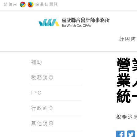
請使用
達最佳瀏覽
紓困防
營
補助
業
稅務消息
統
IPO
行政函令
稅務消息 
其他消息