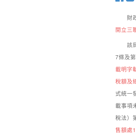
財政部
開立三
該局
7條及
載明字
稅額及
式統一
載事項
稅法）
售額處