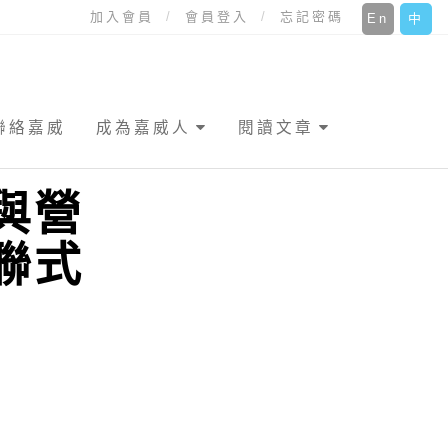
加入會員
會員登入
忘記密碼
En
中
聯絡嘉威
成為嘉威人
閱讀文章
與營
聯式