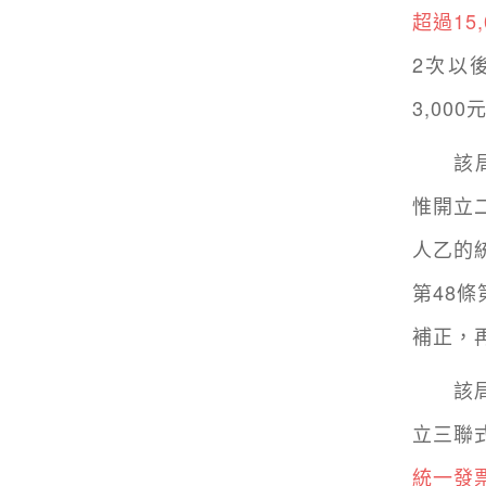
超過15,
2次以
3,00
該局舉
惟開立
人乙的
第48條
補正，再
該局呼
立三聯
統一發