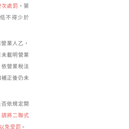
按次處罰
，第
最低不得少於
與營業人乙，
票未載明營業
，依營業稅法
通知補正後仍未
否依規定開
，請將二聯式
以免受罰
。