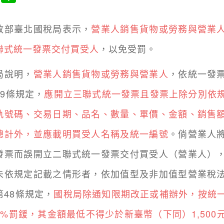
臺北國稅局表示，
營業人銷售貨物或勞務與營業
聯式統一發票交付買受人
，以免受罰。
說明，
營業人銷售貨物或勞務與營業人
，依統一發
第9條規定，
應開立三聯式統一發票且發票上除分別依
軌號碼、交易日期、品名、數量、單價、金額、銷售
總計外，並應載明買受人名稱及統一編號
。倘營業人
發票而誤開立二聯式統一發票交付買受人（營業人）
未依規定記載之情形者，依加值型及非加值型營業稅
第48條規定，
國稅局除通知限期改正或補辦外，按統
1%罰鍰，其金額最低不得少於新臺幣（下同）1,500