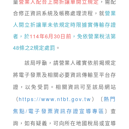
量
營業人配合上開折讓單開立規定
，需配
合修正資訊系統及帳務處理流程，就
營業
人開立折讓單未依規定時限據實傳輸存證
者，於
114年6月30日前
，免依營業稅法第
48條之2規定處罰
。
該局呼籲，請營業人確實依前揭規定
將電子發票及相關必要資訊傳輸至平台存
證，以免受罰。相關資訊可至該局網站
（
https://www.ntbt.gov.tw
）〔
熱門
焦點/電子發票資訊存證宣導專區
〕查
詢，如有疑義，可向所在地國稅局或宣導