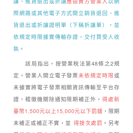
讓、進貨退出或折讓
應由賣方營業人
以網
際網路或其他電子方式開立銷貨退回、進
貨退出或折讓證明單（下稱折讓單），並
依規定時限據實傳輸存證，交付買受人收
執
。
該局指出，按營業稅法第48條之2規
定，營業人開立電子發票
未依規定時限
或
未據實將電子發票相關資訊傳輸至平台存
證，稽徵機關除通知限期補正外，
得處新
臺幣1,500元以上15,000元以下罰鍰
，限期
未補正或補正不實，並
得按次處罰
。另考