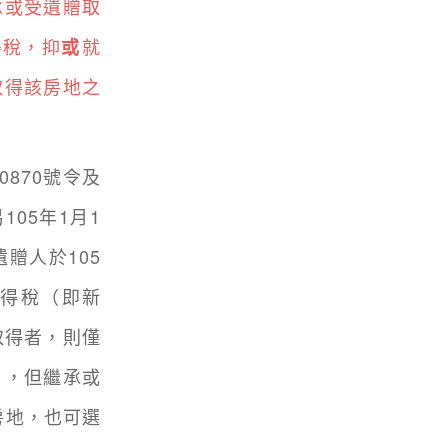
承或受遺贈取
得稅，抑
就
或
取得該房地之
0870號令及
105年1月1
贈人於105
所得稅（即新
取得者，則僅
），但繼承或
房地，也可選