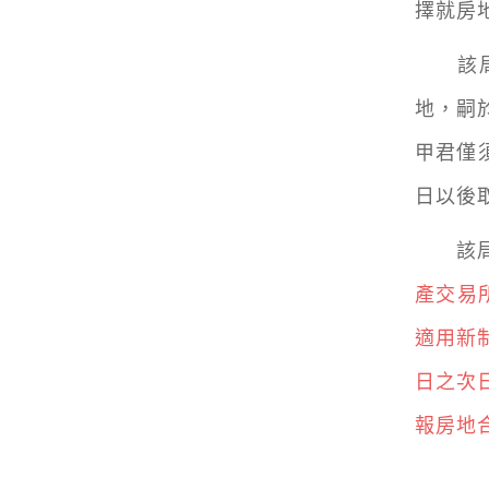
擇就房
該局舉
地，嗣於
甲君僅
日以後
該局
產交易
適用新
日之次
報房地