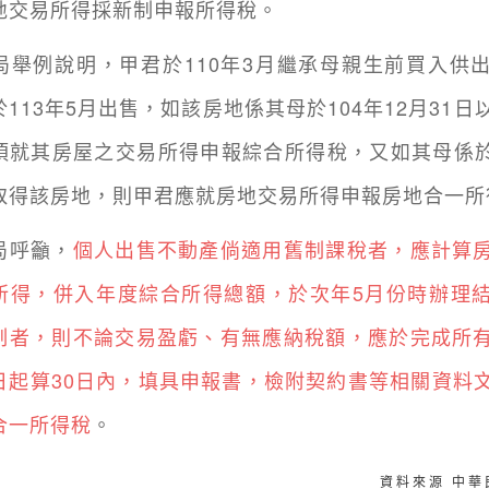
地交易所得採新制申報所得稅。
例說明，甲君於110年3月繼承母親生前買入供
113年5月出售，如該房地係其母於104年12月31
須就其房屋之交易所得申報綜合所得稅，又如其母係於1
取得該房地，則甲君應就房地交易所得申報房地合一所
呼籲，
個人出售不動產倘適用舊制課稅者，應計算
所得，併入年度綜合所得總額，於次年5月份時辦理
制者，則不論交易盈虧、有無應納稅額，應於完成所
日起算30日內，填具申報書，檢附契約書等相關資料
合一所得稅
。
資料來源 中