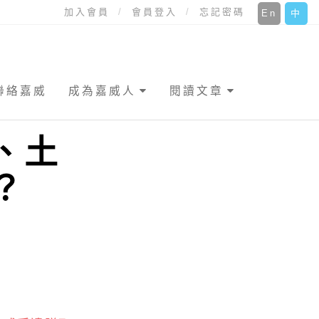
加入會員
會員登入
忘記密碼
En
中
聯絡嘉威
成為嘉威人
閱讀文章
、土
？