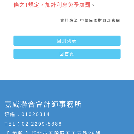
條之1規定，加計利息免予處罰
。
資料來源 中華民國財政部官網
回到列表
回首頁
嘉威聯合會計師事務所
統編：01020314
TEL：
02 2299-5888
【 總所 】新北市五股區五工五路28號