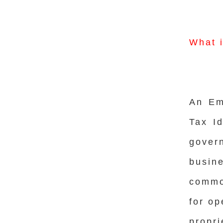
What 
An Em
Tax I
gover
busin
commo
for op
propr