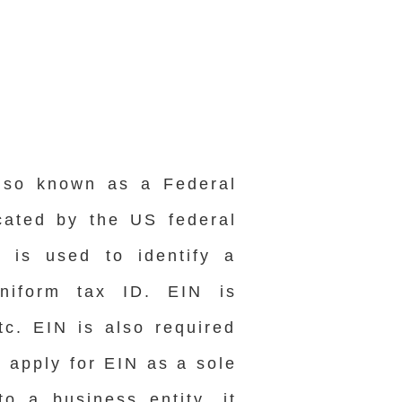
also known as a Federal
cated by the US federal
 is used to identify a
uniform tax ID. EIN is
c. EIN is also required
 apply for EIN as a sole
o a business entity, it