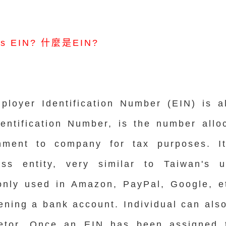
is EIN?
什麼是EIN?
ployer Identification Number (EIN) is 
dentification Number, is the number allo
nment to company for tax purposes. It
ess entity, very similar to Taiwan's 
nly used in Amazon, PayPal, Google, et
ening a bank account. Individual can also
ietor. Once an EIN has been assigned t