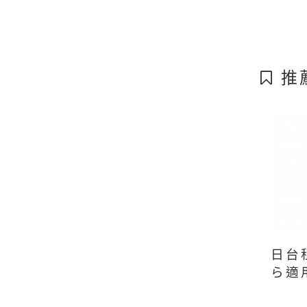
推
日台
ら適