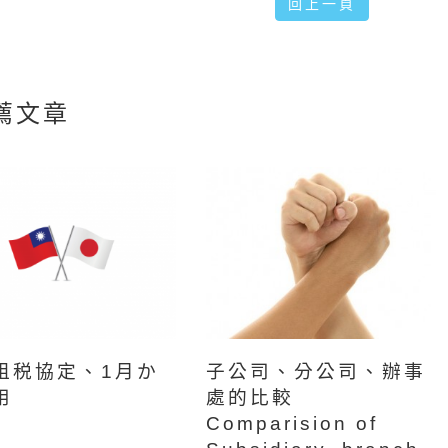
回上一頁
薦文章
租税協定、1月か
子公司、分公司、辦事
用
處的比較
Comparision of