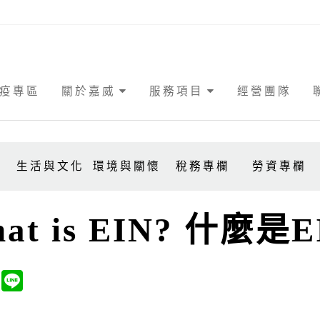
疫專區
關於嘉威
服務項目
經營團隊
事
生活與文化
環境與關懷
稅務專欄
勞資專欄
at is EIN? 什麼是E