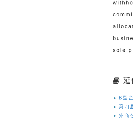
withh
commi
alloc
busin
sole 
延
B型
第四
外商