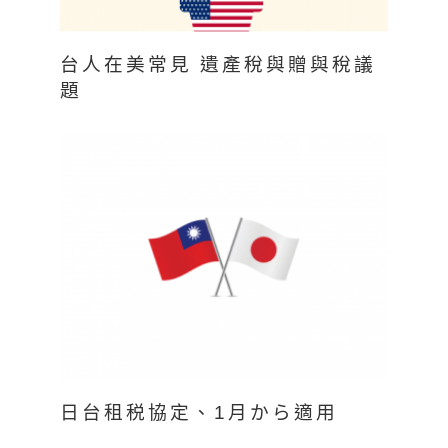
台人在美常見 遺產稅與贈與稅議
題
日台租税協定、1月から適用