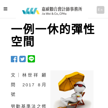
En
一例一休的彈性
空間
文｜林世祥 顧
問
2017 8月
號
勞動基準法之修