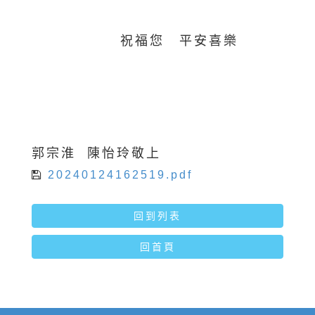
祝福您 平安喜樂
郭宗淮 陳怡玲敬上
20240124162519.pdf
回到列表
回首頁