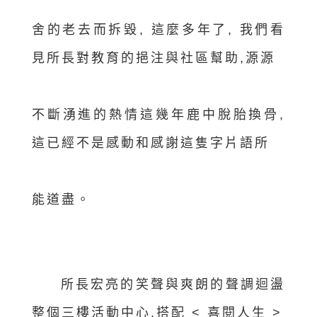
舍的老去而拆毀, 這麼多年了, 我們看
見所長對教育的挹注與社區幫助,源源
不斷湧進的熱情這幾年鹿中脫胎換骨,
這已經不是感動和感謝這隻字片語所
能道盡。
所長宏亮的笑聲與爽朗的聲調迴盪
整個三樓活動中心,搭配 < 喜閱人生 >