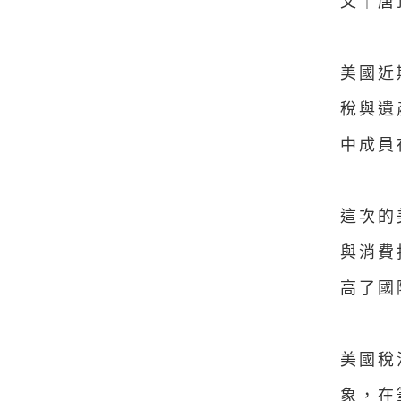
文｜唐
美國近
稅與遺
中成員
這次的
與消費
高了國
美國稅
象，在