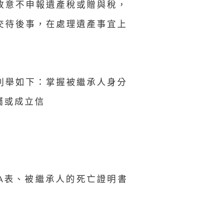
故意不申報遺產稅或贈與稅，
交待後事，在處理遺產事宜上
列舉如下：掌握被繼承人身分
囑或成立信
NA表、被繼承人的死亡證明書