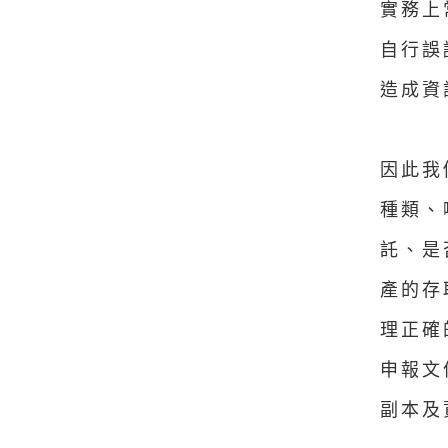
實務上
自行誤
造成資
因此我
種類、
託、是
產的存
理正確
申報文
副本及