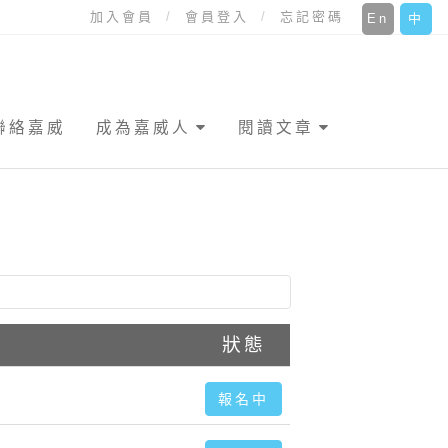
加入會員
會員登入
忘記密碼
En
中
聯絡嘉威
成為嘉威人
閱讀文章
狀態
報名中