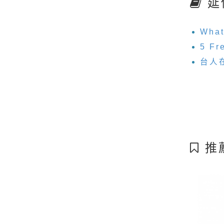
延
What
5 Fr
台人
推