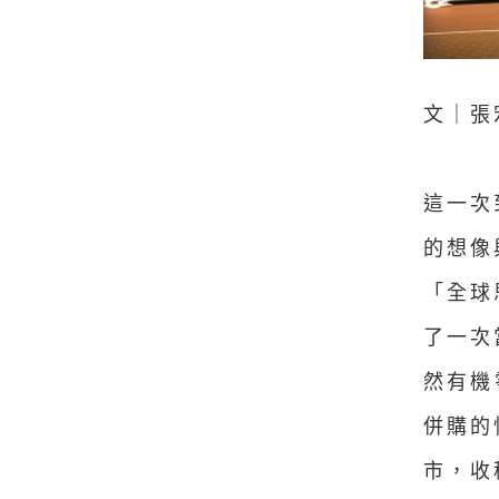
文｜張
這一次
的想像
「全球
了一次當
然有機零
併購的
市，收