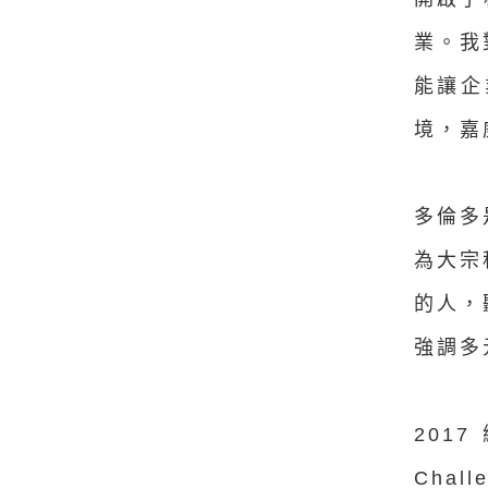
業。我
能讓企
境，嘉
多倫多
為大宗
的人，
強調多
201
Cha