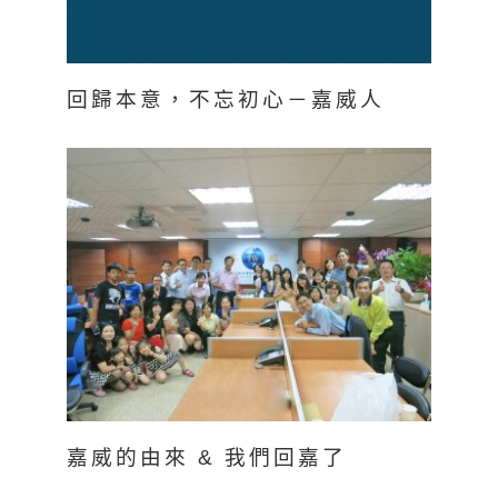
回歸本意，不忘初心－嘉威人
嘉威的由來 & 我們回嘉了